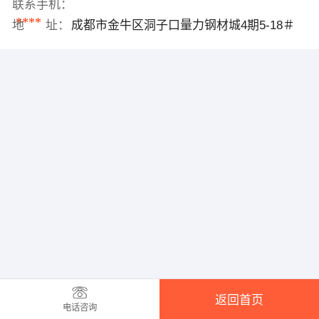
联系手机：
****
地 址：
成都市金牛区洞子口量力钢材城4期5-18＃
返回首页
电话咨询